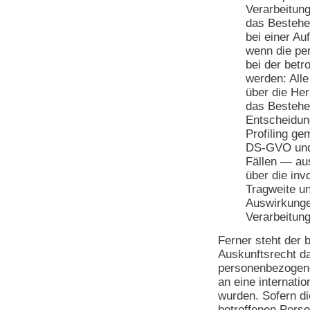
Verarbeitun
das Bestehe
bei einer Au
wenn die pe
bei der betr
werden: Alle
über die Her
das Bestehe
Entscheidung
Profiling ge
DS-GVO und
Fällen — au
über die inv
Tragweite u
Auswirkunge
Verarbeitung
Ferner steht der 
Auskunftsrecht da
personenbezogene
an eine internatio
wurden. Sofern die
betroffenen Pers