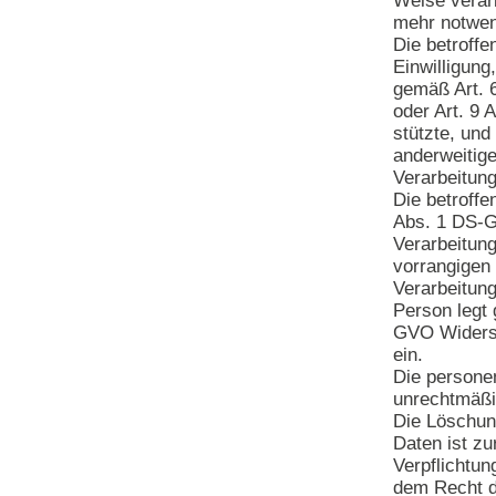
Weise verarb
mehr notwen
Die betroffe
Einwilligung
gemäß Art. 
oder Art. 9
stützte, und 
anderweitige
Verarbeitung
Die betroffe
Abs. 1 DS-
Verarbeitung
vorrangigen 
Verarbeitung
Person legt
GVO Widersp
ein.
Die person
unrechtmäßig
Die Löschun
Daten ist zu
Verpflichtu
dem Recht d