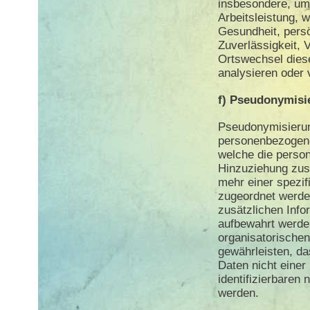
insbesondere, um
Arbeitsleistung, w
Gesundheit, persö
Zuverlässigkeit, V
Ortswechsel dies
analysieren oder
f) Pseudonymisi
Pseudonymisierung
personenbezogene
welche die perso
Hinzuziehung zusä
mehr einer spezif
zugeordnet werde
zusätzlichen Info
aufbewahrt werde
organisatorische
gewährleisten, d
Daten nicht einer 
identifizierbaren
werden.