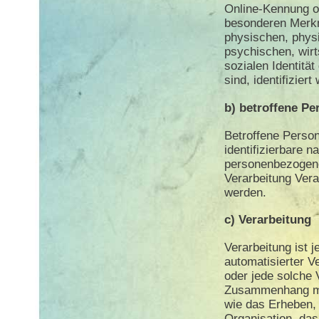
Online-Kennung o
besonderen Merkm
physischen, physi
psychischen, wirts
sozialen Identität
sind, identifizier
b) betroffene Pe
Betroffene Person 
identifizierbare n
personenbezogene
Verarbeitung Vera
werden.
c) Verarbeitung
Verarbeitung ist j
automatisierter V
oder jede solche 
Zusammenhang mi
wie das Erheben, 
Organisation, das