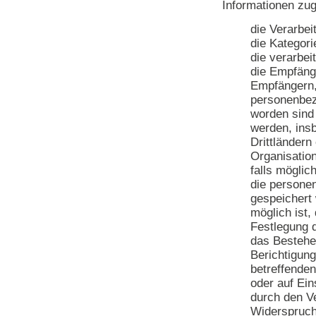
Informationen zu
die Verarbe
die Kategor
die verarbei
die Empfäng
Empfängern,
personenbez
worden sind
werden, ins
Drittländern
Organisatio
falls möglic
die persone
gespeichert 
möglich ist, 
Festlegung 
das Bestehe
Berichtigun
betreffende
oder auf Ei
durch den Ve
Widerspruch