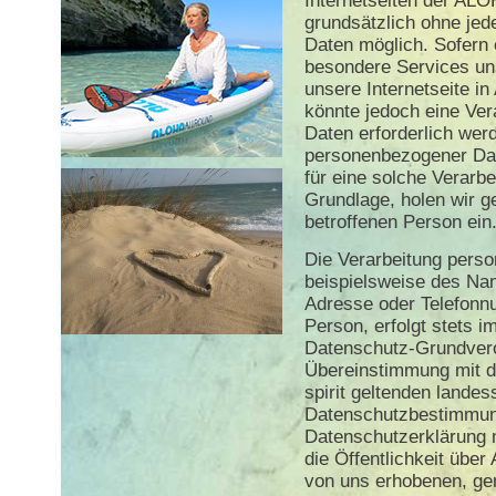
Internetseiten der ALOH
grundsätzlich ohne je
Daten möglich. Sofern 
besondere Services u
unsere Internetseite 
könnte jedoch eine Ve
Daten erforderlich werd
personenbezogener Dat
für eine solche Verarbe
Grundlage, holen wir ge
betroffenen Person ein
Die Verarbeitung pers
beispielsweise des Nam
Adresse oder Telefonn
Person, erfolgt stets i
Datenschutz-Grundvero
Übereinstimmung mit d
spirit geltenden landes
Datenschutzbestimmung
Datenschutzerklärung
die Öffentlichkeit übe
von uns erhobenen, gen