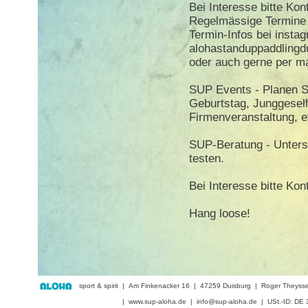
Bei Interesse bitte Ko
Regelmässige Termine 
Termin-Infos bei insta
alohastanduppaddlingd
oder auch gerne per ma
SUP Events - Planen Si
Geburtstag, Junggesel
Firmenveranstaltung, et
SUP-Beratung - Unters
testen.
Bei Interesse bitte Ko
Hang loose!
sport & spirit | Am Finkenacker 16 | 47259 Duisburg | Roger They
| www.sup-aloha.de | info@sup-aloha.de | USt.-ID: DE